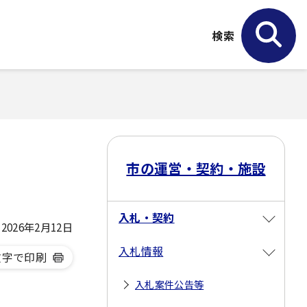
検索
市の運営・契約・施設
入札・契約
026年2月12日
入札情報
文字で印刷
入札案件公告等