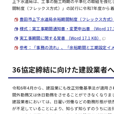
上下水道局は、工事の施工時期の平準化の取組を強化
間制度（フレックス方式）」の試行に令和7年度から
豊田市上下水道局余裕期間制度（フレックス方式）試行要
様式：実工事期間通知書・変更申出書 （Word 17.1
実工事期間に関する覚書 （Word 17.1 KB）
参考：「事務の流れ」、「余裕期間と工期設定イメージ」
36協定締結に向けた建設業者
令和6年4月から、建設業にも改正労働基準法が適用さ
間外勤務又は休日勤務をさせることができなくなりま
建設業者においては、日雇い労働などの勤務形態が依
が不足していることにより、知らず知らずのうちに法