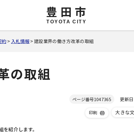
豊田市
TOYOTA CITY
契約
>
入札情報
> 建設業界の働き方改革の取組
革の取組
更新日 2
ページ番号
1047365
大きな
印刷
組を紹介します。