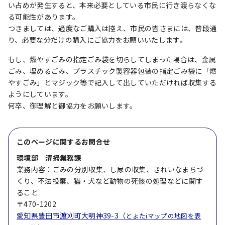
い占めが発生すると、本来必要としている市民に行き渡らなくな
る可能性があります。
つきましては、過度なご購入は控え、市民の皆さまには、普段通
り、必要な分だけの購入にご協力をお願いいたします。
もし、燃やすごみの指定ごみ袋を切らしてしまった場合は、金属
ごみ、埋めるごみ、プラスチック製容器包装の指定ごみ袋に「燃
やすごみ」とマジック等で記入して出していただければ収集する
ようにしています。
何卒、御理解と御協力をお願いします。
このページに関する
お問合せ
環境部 清掃業務課
業務内容：ごみの分別収集、し尿の収集、きれいなまちづ
くり、不法投棄、猫・犬など動物の死骸の処理などに関す
ること
〒470-1202
愛知県豊田市渡刈町大明神39-3（
とよたiマップの地図を表