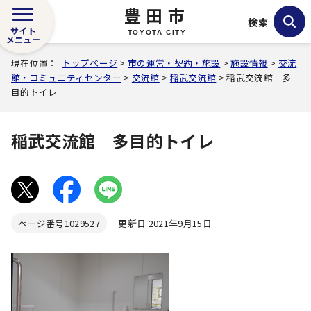
豊田市
検索
サイト
TOYOTA CITY
メニュー
現在位置：
トップページ
>
市の運営・契約・施設
>
施設情報
>
交流
館・コミュニティセンター
>
交流館
>
稲武交流館
> 稲武交流館 多
目的トイレ
稲武交流館 多目的トイレ
ページ番号
1029527
更新日 2021年9月15日