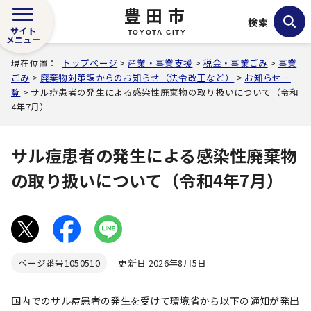
豊田市
検索
サイト
TOYOTA CITY
メニュー
現在位置：
トップページ
>
産業・事業支援
>
税金・事業ごみ
>
事業
ごみ
>
廃棄物対策課からのお知らせ（法令改正など）
>
お知らせ一
覧
> サル痘患者の発生による感染性廃棄物の取り扱いについて（令和
4年7月）
サル痘患者の発生による感染性廃棄物
の取り扱いについて（令和4年7月）
ページ番号
1050510
更新日 2026年8月5日
国内でのサル痘患者の発生を受けて環境省から以下の通知が発出