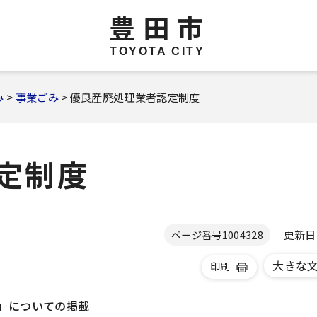
豊田市
TOYOTA CITY
み
>
事業ごみ
> 優良産廃処理業者認定制度
定制度
更新日 2
ページ番号
1004328
大きな
印刷
」についての掲載