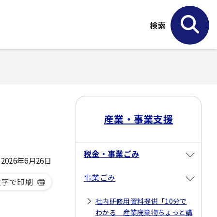
検索
産業・事業支援
税金・事業ごみ
026年6月26日
事業ごみ
文字で印刷
社内研修用資料提供「10分で
わかる 産業廃棄物ちょっと講