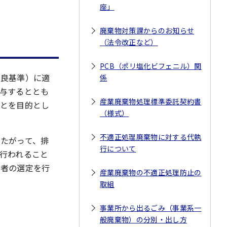
座」
廃棄物対策課からのお知らせ
（法令改正など）
PCB（ポリ塩化ビフェニル）関
優良基準）に適
係
与するととも
産業廃棄物処理標準委託契約書
とを目的とし
（様式）
不適正処理廃棄物に対する代執
たがって、排
行について
行われること
業者の選定を行
産業廃棄物の不適正処理防止の
取組
事業所から出るごみ（事業系一
般廃棄物）の分別・出し方