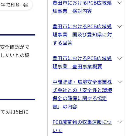
豊田市におけるPCB広域処
文字で印刷
理事業 検討内容
豊田市におけるPCB広域処
理事業 国及び愛知県に対
する回答
の安全確認がで
したいとの協
豊田市におけるPCB広域処
理事業 豊田事業概要
中間貯蔵・環境安全事業株
式会社との「安全性と環境
保全の確保に関する協定
書」の内容
5月15日に
PCB廃棄物の収集運搬につ
いて