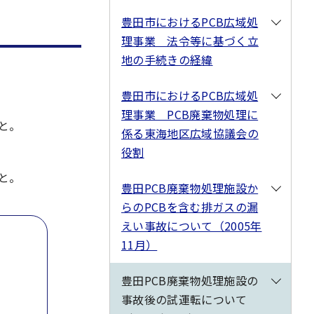
豊田市におけるPCB広域処
理事業 法令等に基づく立
地の手続きの経緯
豊田市におけるPCB広域処
理事業 PCB廃棄物処理に
と。
係る東海地区広域協議会の
役割
と。
豊田PCB廃棄物処理施設か
らのPCBを含む排ガスの漏
えい事故について（2005年
11月）
豊田PCB廃棄物処理施設の
事故後の試運転について