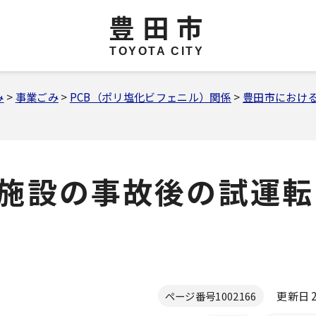
豊田市
TOYOTA CITY
み
>
事業ごみ
>
PCB（ポリ塩化ビフェニル）関係
>
豊田市における
理施設の事故後の試運
更新日 20
ページ番号
1002166