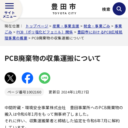
豊田市
検索
サイト
TOYOTA CITY
メニュー
現在位置：
トップページ
>
産業・事業支援
>
税金・事業ごみ
>
事業
ごみ
>
PCB（ポリ塩化ビフェニル）関係
>
豊田市におけるPCB広域処
理事業の概要
> PCB廃棄物の収集運搬について
PCB廃棄物の収集運搬について
ページ番号
1002160
更新日 2024年12月27日
中間貯蔵・環境安全事業株式会社 豊田事業所へのPCB廃棄物の
搬入は令和6年1月をもって無事終了しました。
それに伴い、収集運搬業者と締結した協定を令和6年7月に解約
しています。