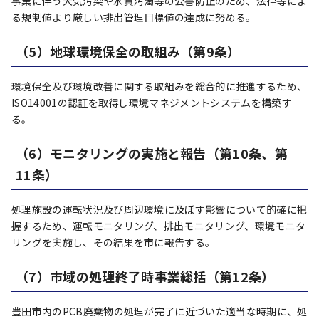
事業に伴う大気汚染や水質汚濁等の公害防止のため、法律等によ
る規制値より厳しい排出管理目標値の達成に努める。
（5）地球環境保全の取組み（第9条）
環境保全及び環境改善に関する取組みを総合的に推進するため、
ISO14001の認証を取得し環境マネジメントシステムを構築す
る。
（6）モニタリングの実施と報告（第10条、第
11条）
処理施設の運転状況及び周辺環境に及ぼす影響について的確に把
握するため、運転モニタリング、排出モニタリング、環境モニタ
リングを実施し、その結果を市に報告する。
（7）市域の処理終了時事業総括（第12条）
豊田市内のPCB廃棄物の処理が完了に近づいた適当な時期に、処