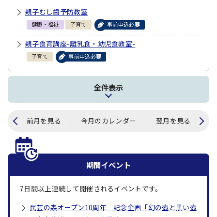
親子むし歯予防教室
健康・福祉
子育て
事前申込必要
親子食育講座-離乳食・幼児食教室-
子育て
事前申込必要
全件表示
前月を見る
今月のカレンダー
翌月を見る
期間イベント
7
日間以上連続して開催されるイベントです。
民芸の森オープン10周年 記念企画「幻の壺と黒い壺