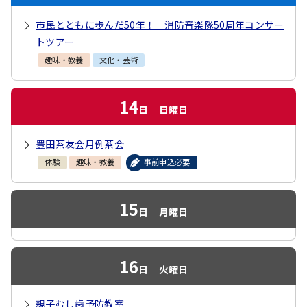
市民とともに歩んだ50年！ 消防音楽隊50周年コンサー
トツアー
趣味・教養
文化・芸術
14
日
日曜日
豊田茶友会月例茶会
体験
趣味・教養
事前申込必要
15
日
月曜日
16
日
火曜日
親子むし歯予防教室