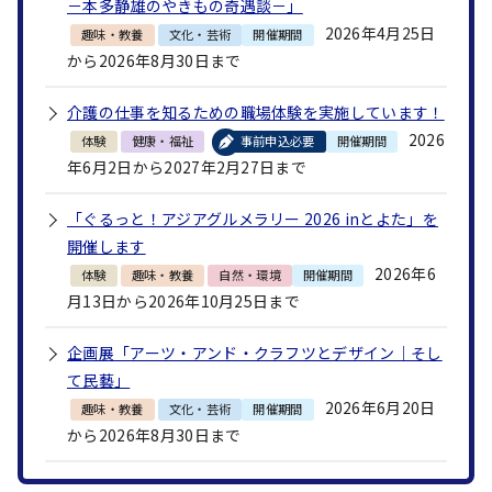
－本多静雄のやきもの奇遇談－」
2026年4月25日
趣味・教養
文化・芸術
開催期間
から2026年8月30日まで
介護の仕事を知るための職場体験を実施しています！
2026
体験
健康・福祉
事前申込必要
開催期間
年6月2日から2027年2月27日まで
「ぐるっと！アジアグルメラリー 2026 inとよた」を
開催します
2026年6
体験
趣味・教養
自然・環境
開催期間
月13日から2026年10月25日まで
企画展「アーツ・アンド・クラフツとデザイン｜そし
て民藝」
2026年6月20日
趣味・教養
文化・芸術
開催期間
から2026年8月30日まで