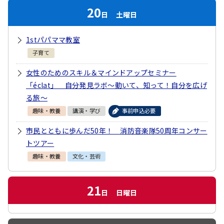
20
日
土曜日
1stパパママ教室
子育て
女性のためのスキル＆マインドアップセミナー
「éclat」 自分発見ラボ～動いて、知って！自分を広げ
る旅～
趣味・教養
講演・学び
事前申込必要
市民とともに歩んだ50年！ 消防音楽隊50周年コンサー
トツアー
趣味・教養
文化・芸術
21
日
日曜日