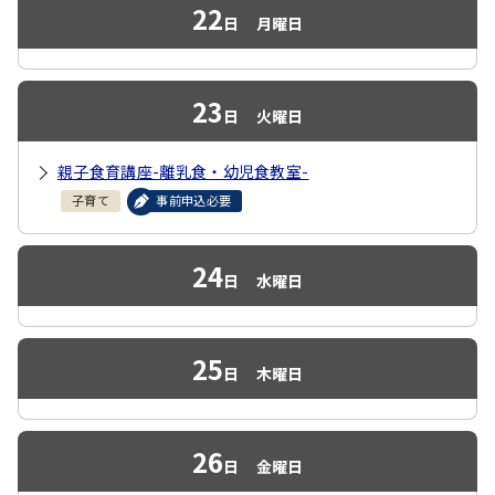
22
日
月曜日
23
日
火曜日
親子食育講座-離乳食・幼児食教室-
子育て
事前申込必要
24
日
水曜日
25
日
木曜日
26
日
金曜日