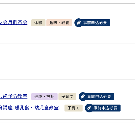
友会月例茶会
体験
趣味・教養
事前申込必要
し歯予防教室
健康・福祉
子育て
事前申込必要
育講座-離乳食・幼児食教室-
子育て
事前申込必要