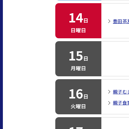
14
日
豊田茶
日曜日
15
日
月曜日
16
親子む
日
親子食
火曜日