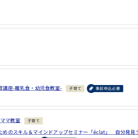
育講座-離乳食・幼児食教室-
子育て
事前申込必要
パママ教室
子育て
ためのスキル＆マインドアップセミナー「éclat」 自分発