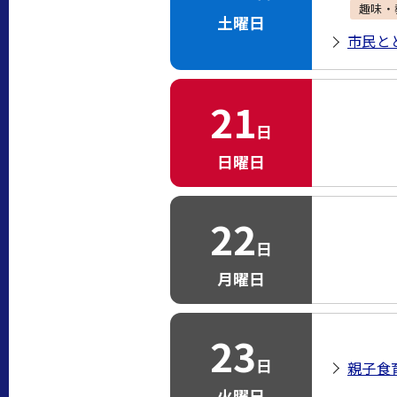
趣味・
土曜日
市民と
21
日
日曜日
22
日
月曜日
23
日
親子食
火曜日