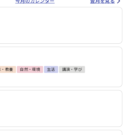
今月のカレンダー
翌月を見る
味・教養
自然・環境
生活
講演・学び