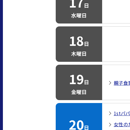
17
日
水曜日
18
日
木曜日
19
日
親子食
金曜日
1stパ
20
女性の
日