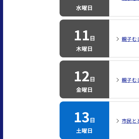
水曜日
11
日
親子む
木曜日
12
日
親子む
金曜日
13
日
市民と
土曜日