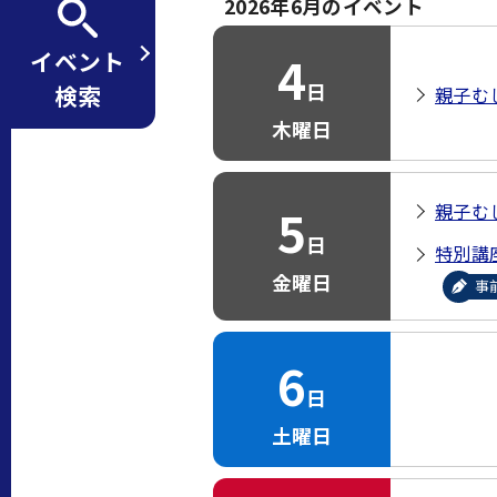
2026年6月のイベント
4
イベント
日
検索
親子む
木曜日
5
親子む
日
特別講
金曜日
事
6
日
土曜日