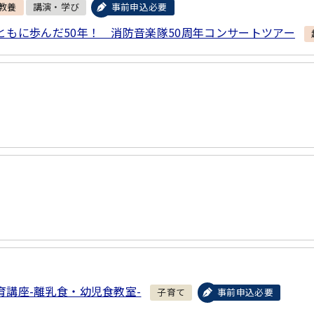
教養
講演・学び
事前申込必要
ともに歩んだ50年！ 消防音楽隊50周年コンサートツアー
育講座-離乳食・幼児食教室-
子育て
事前申込必要