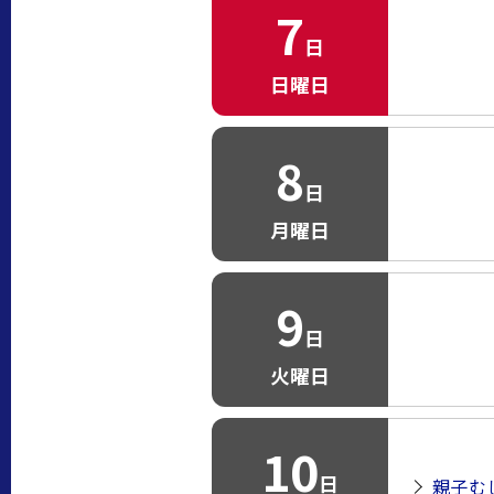
7
日
日曜日
8
日
月曜日
9
日
火曜日
10
日
親子む