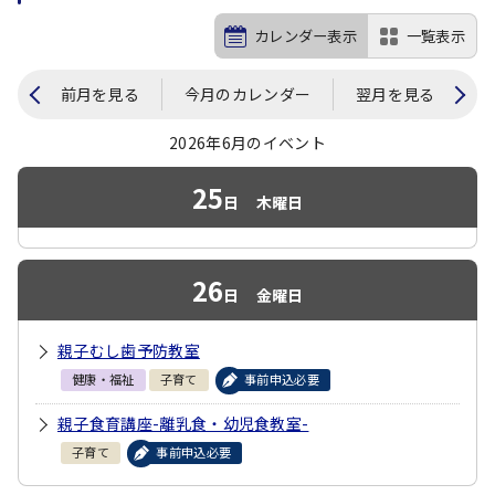
カレンダー表示
一覧表示
前月を見る
今月のカレンダー
翌月を見る
2026年6月のイベント
25
日
木曜日
26
日
金曜日
親子むし歯予防教室
健康・福祉
子育て
事前申込必要
親子食育講座-離乳食・幼児食教室-
子育て
事前申込必要