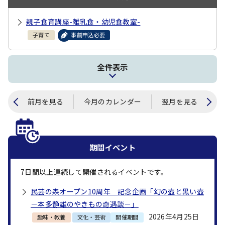
親子食育講座-離乳食・幼児食教室-
子育て
事前申込必要
全件表示
前月を見る
今月のカレンダー
翌月を見る
期間イベント
7
日間以上連続して開催されるイベントです。
民芸の森オープン10周年 記念企画「幻の壺と黒い壺
－本多静雄のやきもの奇遇談－」
2026年4月25日
趣味・教養
文化・芸術
開催期間