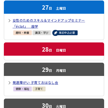
27
日
土曜日
女性のためのスキル＆マインドアップセミナー
「éclat」 座学
趣味・教養
講演・学び
事前申込必要
28
日
日曜日
29
日
月曜日
発達障がい 子育ておはなし会
健康・福祉
子育て
30
日
火曜日