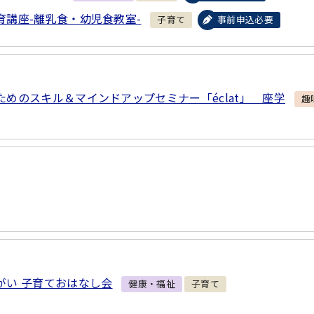
育講座-離乳食・幼児食教室-
子育て
事前申込必要
ためのスキル＆マインドアップセミナー「éclat」 座学
趣
がい 子育ておはなし会
健康・福祉
子育て