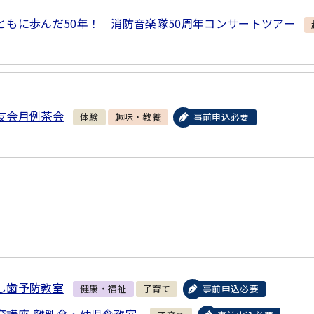
ともに歩んだ50年！ 消防音楽隊50周年コンサートツアー
友会月例茶会
体験
趣味・教養
事前申込必要
し歯予防教室
健康・福祉
子育て
事前申込必要