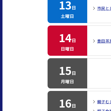
13
日
市民と
土曜日
14
日
豊田茶
日曜日
15
日
月曜日
16
親子む
日