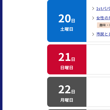
1stパ
20
女性の
日
趣味・
土曜日
市民と
21
日
日曜日
22
日
月曜日