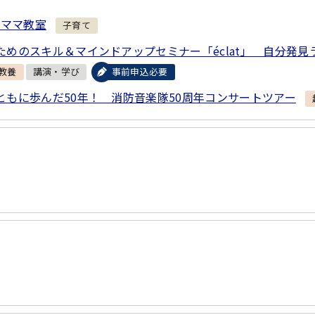
パママ教室
子育て
ためのスキル＆マインドアップセミナー「éclat」 自分発
教養
講演・学び
事前申込必要
ともに歩んだ50年！ 消防音楽隊50周年コンサートツアー