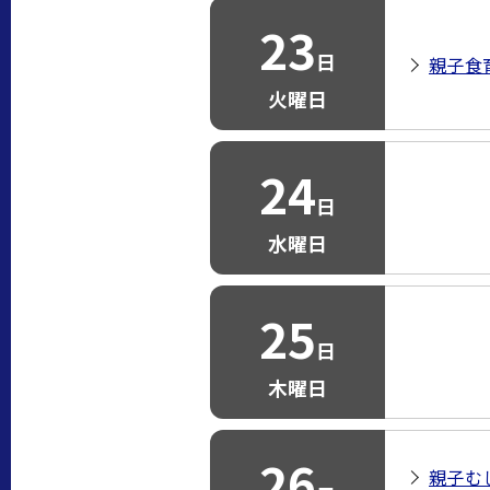
23
日
親子食
火曜日
24
日
水曜日
25
日
木曜日
26
親子む