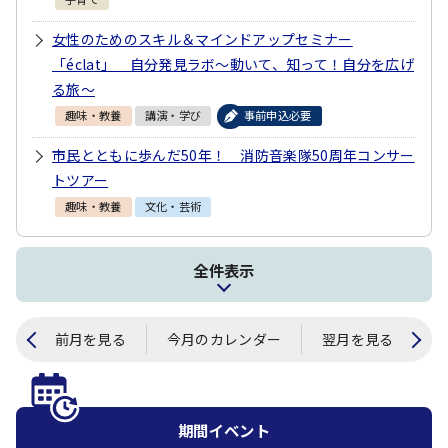
女性のためのスキル＆マインドアップセミナー
「éclat」 自分発見ラボ～動いて、知って！自分を広げ
る旅～
趣味・教養
講演・学び
事前申込必要
市民とともに歩んだ50年！ 消防音楽隊50周年コンサー
トツアー
趣味・教養
文化・芸術
全件表示
前月を見る
今月のカレンダー
翌月を見る
期間イベント