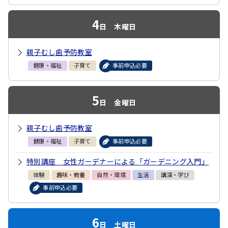
4
日
木曜日
親子むし歯予防教室
健康・福祉
子育て
事前申込必要
5
日
金曜日
親子むし歯予防教室
健康・福祉
子育て
事前申込必要
特別講座 女性ガーデナーによる「ガーデニング入門」
体験
趣味・教養
自然・環境
生活
講演・学び
事前申込必要
6
日
土曜日