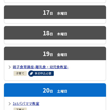
17
日
水曜日
18
日
木曜日
19
日
金曜日
親子食育講座-離乳食・幼児食教室-
子育て
事前申込必要
20
日
土曜日
1stパパママ教室
子育て