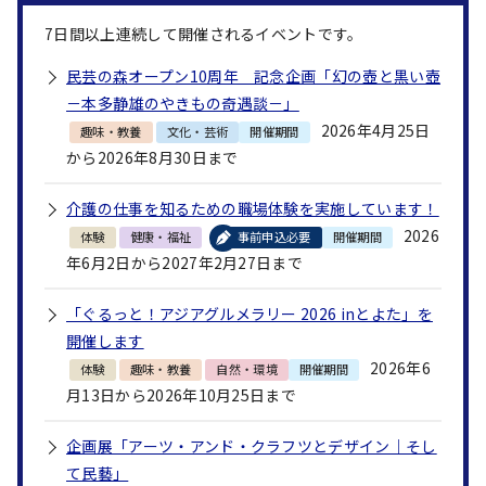
7
日間以上連続して開催されるイベントです。
民芸の森オープン10周年 記念企画「幻の壺と黒い壺
－本多静雄のやきもの奇遇談－」
2026年4月25日
趣味・教養
文化・芸術
開催期間
から2026年8月30日まで
介護の仕事を知るための職場体験を実施しています！
2026
体験
健康・福祉
事前申込必要
開催期間
年6月2日から2027年2月27日まで
「ぐるっと！アジアグルメラリー 2026 inとよた」を
開催します
2026年6
体験
趣味・教養
自然・環境
開催期間
月13日から2026年10月25日まで
企画展「アーツ・アンド・クラフツとデザイン｜そし
て民藝」