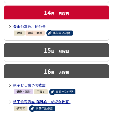
14
日
日曜日
豊田茶友会月例茶会
体験
趣味・教養
事前申込必要
15
日
月曜日
16
日
火曜日
親子むし歯予防教室
健康・福祉
子育て
事前申込必要
親子食育講座-離乳食・幼児食教室-
子育て
事前申込必要