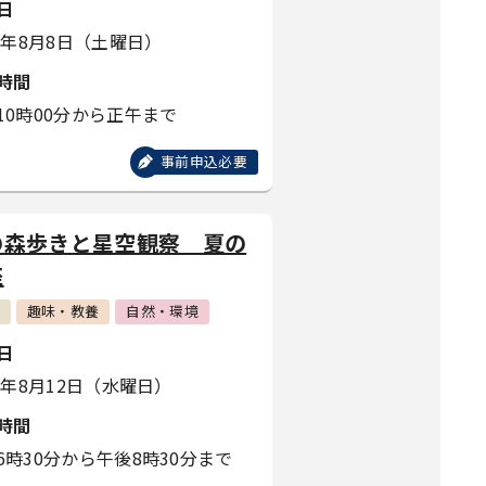
日
26年8月8日（土曜日）
時間
10時00分から正午まで
事前申込必要
の森歩きと星空観察 夏の
座
趣味・教養
自然・環境
日
26年8月12日（水曜日）
時間
6時30分から午後8時30分まで