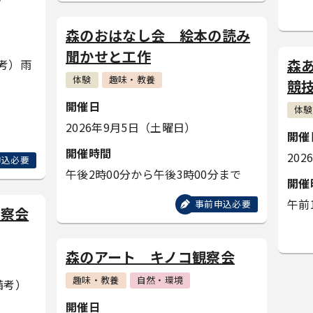
森のおはなし会 絵本の読み
聞かせと工作
森
考）雨
体験
趣味・教養
競
開催日
体験
2026年9月5日（土曜日）
開催
開催時間
20
申込必要
午後2時00分から午後3時00分まで
開催
午前
事前申込必要
観察会
森のアート キノコ観察会
趣味・教養
自然・環境
備考）
開催日