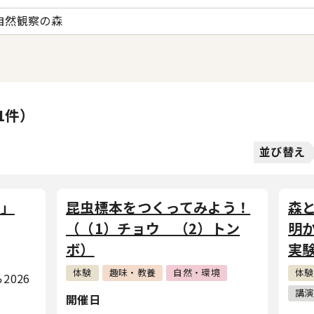
自然観察の森
1件）
並び替え
展」
昆虫標本をつくってみよう！
森
（（1）チョウ （2）トン
明
ボ）
実
体験
趣味・教養
自然・環境
体験
2026
講演
開催日