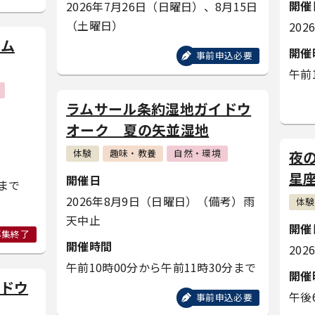
開催
2026年7月26日（日曜日）
、8月15日
（土曜日）
20
トム
開催
事前申込必要
午前
ラムサール条約湿地ガイドウ
オーク 夏の矢並湿地
体験
趣味・教養
自然・環境
夜
星
開催日
分まで
2026年8月9日（日曜日）
（備考）雨
体験
天中止
開催
募集終了
開催時間
20
午前10時00分から午前11時30分まで
開催
ドウ
午後
事前申込必要
地