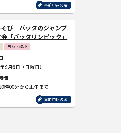
事前申込必要
あそび バッタのジャンプ
技会「バッタリンピック」
自然・環境
日
26年9月6日（日曜日）
時間
10時00分から正午まで
事前申込必要