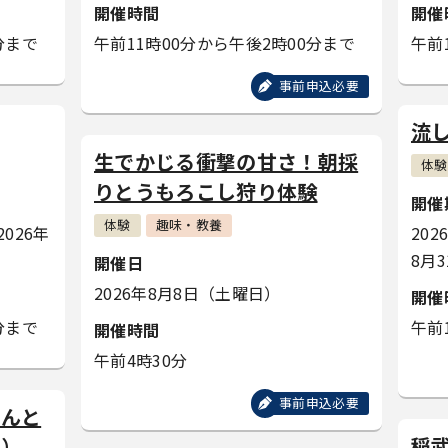
開催時間
開催
分まで
午前11時00分から午後2時00分まで
午前
事前申込必要
流
生でかじる衝撃の甘さ！朝採
体験
りとうもろこし狩り体験
開催
体験
趣味・教養
026年
20
8月
開催日
2026年8月8日（土曜日）
開催
分まで
午前
開催時間
午前4時30分
事前申込必要
めんと
稲
き）